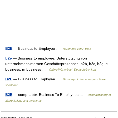
B2E
— Business to Employee …
Acronyms von A bis Z
b2e
— Business to employee, Unterstützung von
unternehmensinternen Geschäftsprozessen. b2b, b2c, b2g, e
business, m business …
Online-Wörterbuch Deutsch-Lexikon
B2E
— Business to Employee …
Glossary of chat acronyms & text
shorthand
B2E
— comp. abbr. Business To Employees …
United dictionary of
abbreviations and acronyms
© Academic, 2000-2026