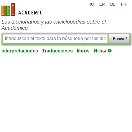
RU
EN
DE
FR
es-academic.com
Los diccionarios y las enciclopedias sobre el
Académico
¡Buscar!
interpretaciones
Traducciones
libros
Игры ⚽