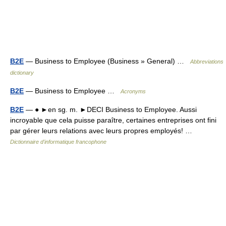
B2E
— Business to Employee (Business » General) …
Abbreviations
dictionary
B2E
— Business to Employee …
Acronyms
B2E
— ● ►en sg. m. ►DECI Business to Employee. Aussi
incroyable que cela puisse paraître, certaines entreprises ont fini
par gérer leurs relations avec leurs propres employés! …
Dictionnaire d'informatique francophone